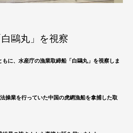
「白鷗丸」を視察
ともに、水産庁の漁業取締船「白鷗丸」を視察しま
違法操業を行っていた中国の虎網漁船を拿捕した取