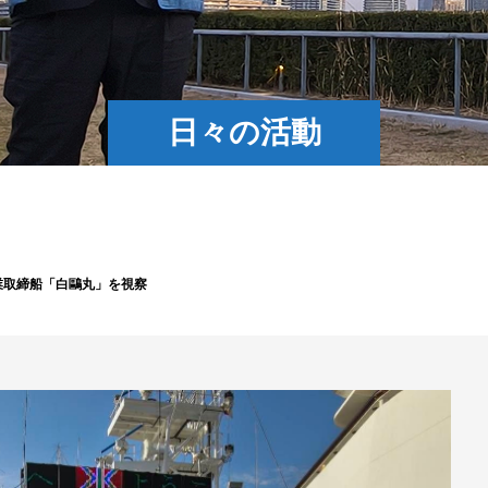
日々の活動
業取締船「白鷗丸」を視察