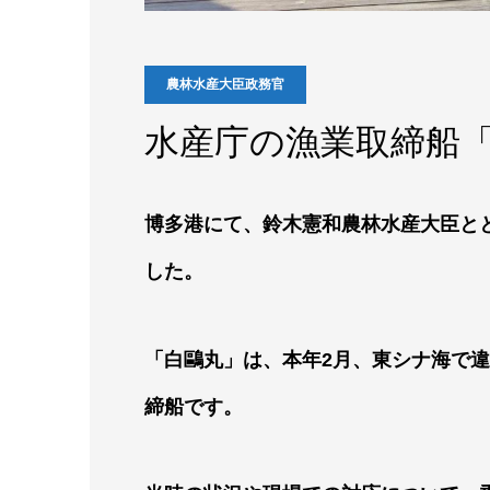
農林水産大臣政務官
水産庁の漁業取締船
博多港にて、鈴木憲和農林水産大臣と
した。
「白鷗丸」は、本年2月、東シナ海で
締船です。