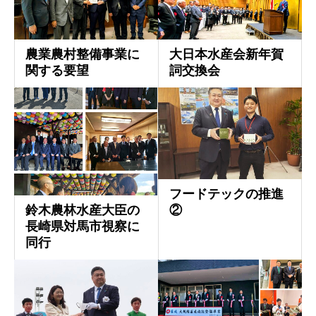
農業農村整備事業に
大日本水産会新年賀
関する要望
詞交換会
フードテックの推進
鈴木農林水産大臣の
②
長崎県対馬市視察に
同行