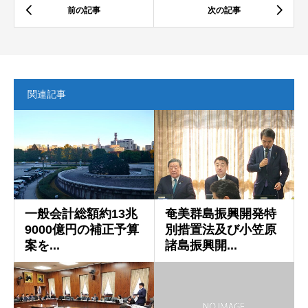
関連記事
一般会計総額約13兆
奄美群島振興開発特
9000億円の補正予算
別措置法及び小笠原
案を...
諸島振興開...