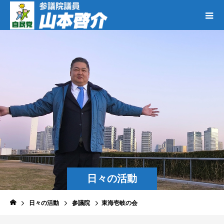
日々の活動
日々の活動
参議院
東海壱岐の会