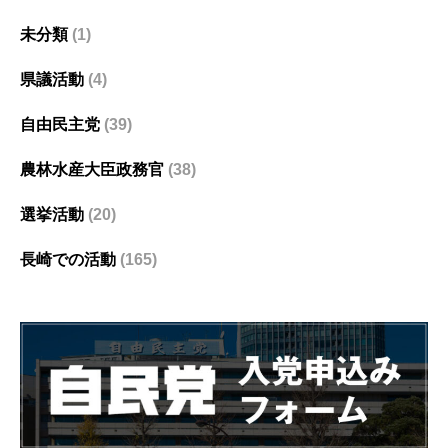
未分類
(1)
県議活動
(4)
自由民主党
(39)
農林水産大臣政務官
(38)
選挙活動
(20)
長崎での活動
(165)