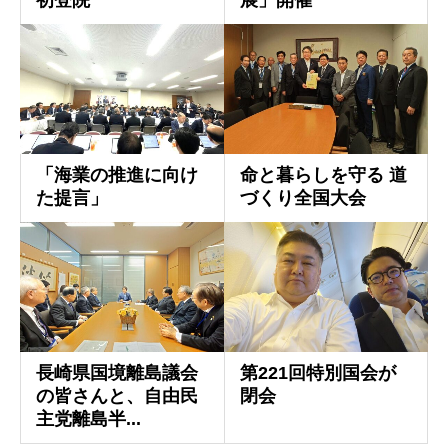
初登院
展」開催
「海業の推進に向け
命と暮らしを守る 道
た提言」
づくり全国大会
長崎県国境離島議会
第221回特別国会が
の皆さんと、自由民
閉会
主党離島半...