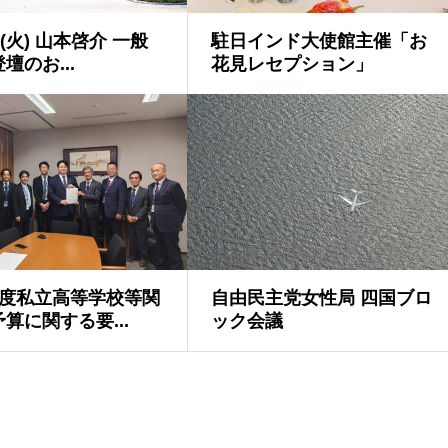
日(火) 山本啓介 一般
駐日インド大使館主催「お
壇のお...
花見レセプション」
年度私立高等学校等関
自由民主党女性局 四国ブロ
算に関する要...
ック会議