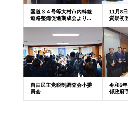
国道３４号等大村市内幹線
11月8
道路整備促進期成会より...
質疑初登
自由民主党税制調査会小委
令和6
員会
係政府予