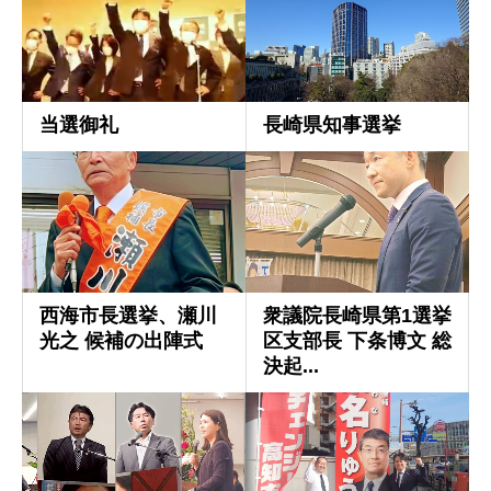
当選御礼
長崎県知事選挙
西海市長選挙、瀬川
衆議院長崎県第1選挙
光之 候補の出陣式
区支部長 下条博文 総
決起...