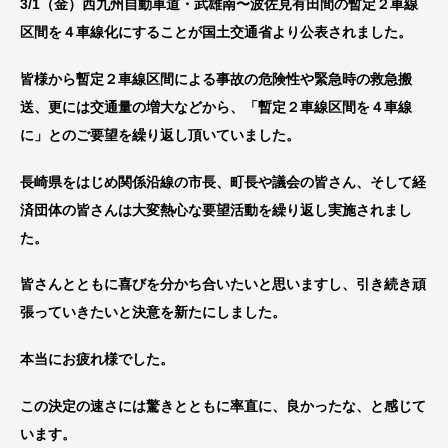
3/1（金）西九州自動車道・武雄南〜波佐見有田間の暫定２車線
区間を４車線化にすることが国土交通省より公表されました。
皆様から暫定２車線区間による事故の危険性や緊急時の救急搬
送、更には交通量の増大などから、「暫定２車線区間を４車線
に」とのご要望を繰り返し頂いていました。
長崎県をはじめ関係沿線の市長、町長や議会の皆さん、そして経
済団体の皆さんは大変熱心な要望活動を繰り返し実施されまし
た。
皆さんとともに喜びを分かち合いたいと思いますし、引き続き頑
張っていきたいと決意を新たにしました。
本当にお疲れ様でした。
この決定の速さには驚きとともに率直に、良かったな、と感じて
います。