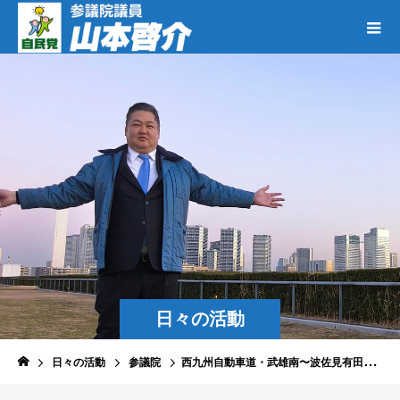
日々の活動
日々の活動
参議院
西九州自動車道・武雄南〜波佐見有田間の暫定２車線区間を４車線化