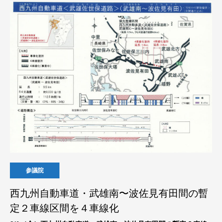
参議院
西九州自動車道・武雄南〜波佐見有田間の暫
定２車線区間を４車線化