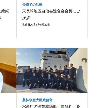
長崎での活動
の継続
東長崎地区自治会連合会会長にご
興
挨拶
投稿日:令和8年5月20日
農林水産大臣政務官
水産庁の漁業取締船「白鷗丸」を