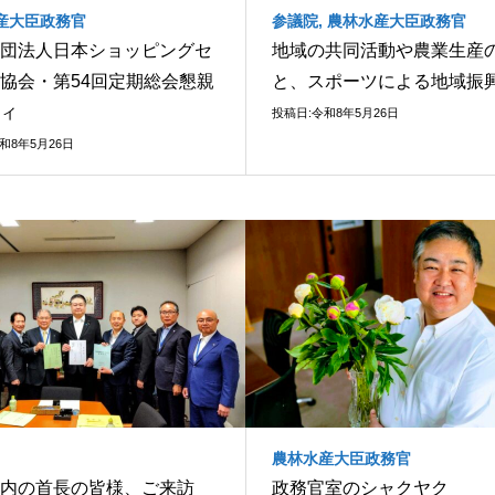
産大臣政務官
参議院
,
農林水産大臣政務官
団法人日本ショッピングセ
地域の共同活動や農業生産
協会・第54回定期総会懇親
と、スポーツによる地域振
ィ
投稿日:令和8年5月26日
和8年5月26日
農林水産大臣政務官
内の首長の皆様、ご来訪
政務官室のシャクヤク