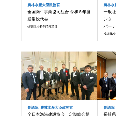
農林水産大臣政務官
農林水
全国肉牛事業協同組合 令和８年度
一般社
通常総代会
ンター
パーテ
投稿日:令和8年5月28日
投稿日:令
参議院
,
農林水産大臣政務官
参議院
全日本漁港建設協会 定期総会懇
長崎県