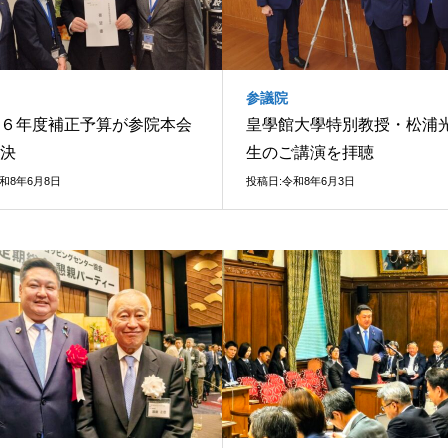
参議院
６年度補正予算が参院本会
皇學館大學特別教授・松浦
決
生のご講演を拝聴
和8年6月8日
投稿日:令和8年6月3日