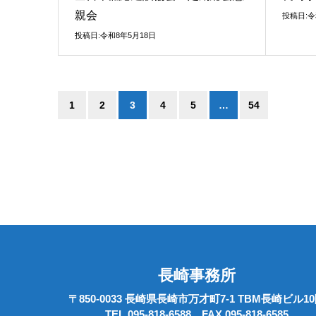
親会
投稿日:令
投稿日:令和8年5月18日
1
2
3
4
5
…
54
長崎事務所
〒850-0033 長崎県長崎市万才町7-1 TBM長崎ビル1
TEL 095-818-6588 FAX 095-818-6585