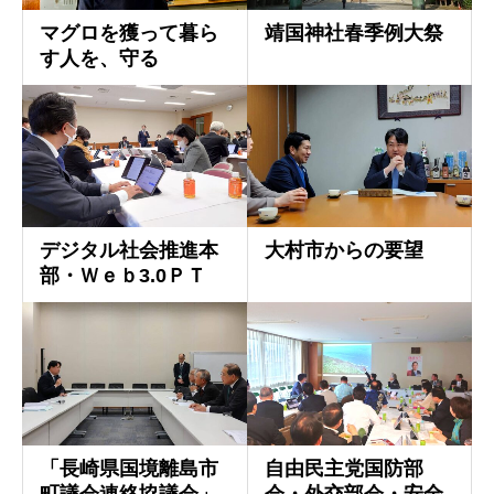
マグロを獲って暮ら
靖国神社春季例大祭
す人を、守る
デジタル社会推進本
大村市からの要望
部・Ｗｅｂ3.0ＰＴ
「長崎県国境離島市
自由民主党国防部