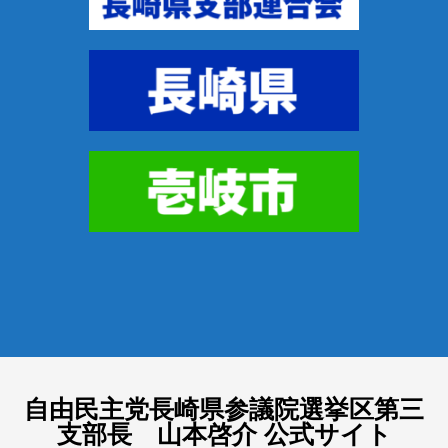
自由民主党長崎県参議院選挙区第三
支部長 山本啓介 公式サイト