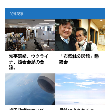
関連記事
知事選挙、ウクライ
「布気触公民館」懇
ナ、議会会派の合
親会
流。