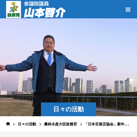
日々の活動
日々の活動
農林水産大臣政務官
「日本百貨店協会」新年賀詞交歓会