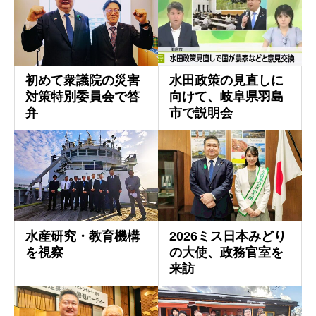
初めて衆議院の災害
水田政策の見直しに
対策特別委員会で答
向けて、岐阜県羽島
弁
市で説明会
水産研究・教育機構
2026ミス日本みどり
を視察
の大使、政務官室を
来訪