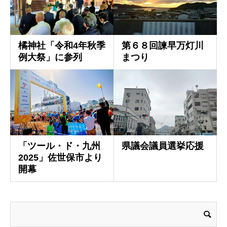
橘神社「令和4年秋季
第６８回諫早万灯川
例大祭」に参列
まつり
「ツール・ド・九州
県議会議員選挙応援
2025」佐世保市より
開幕