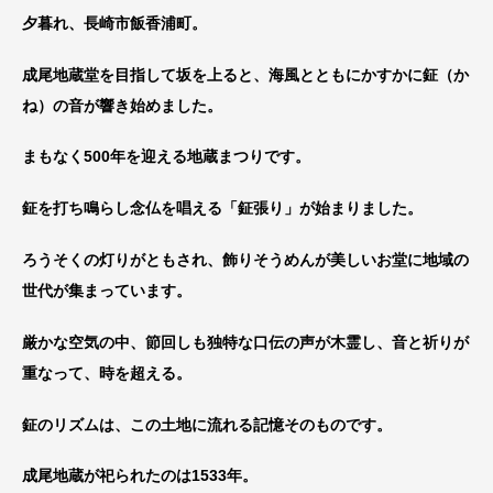
夕暮れ、長崎市飯香浦町。
成尾地蔵堂を目指して坂を上ると、海風とともにかすかに鉦（か
ね）の音が響き始めました。
まもなく500年を迎える地蔵まつりです。
鉦を打ち鳴らし念仏を唱える「鉦張り」が始まりました。
ろうそくの灯りがともされ、飾りそうめんが美しいお堂に地域の
世代が集まっています。
厳かな空気の中、節回しも独特な口伝の声が木霊し、音と祈りが
重なって、時を超える。
鉦のリズムは、この土地に流れる記憶そのものです。
成尾地蔵が祀られたのは1533年。