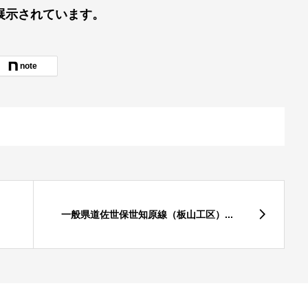
展示されています。
note
一般県道佐世保世知原線（板山工区）...