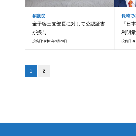
参議院
長崎で
金子容三支部長に対して公認証書
「日本
が授与
利明衆
投稿日:令和5年9月20日
投稿日:令
1
2