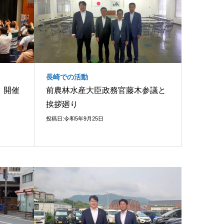
長崎での活動
」開催
前農林水産大臣政務官藤木参議と
挨拶廻り
投稿日:令和5年9月25日