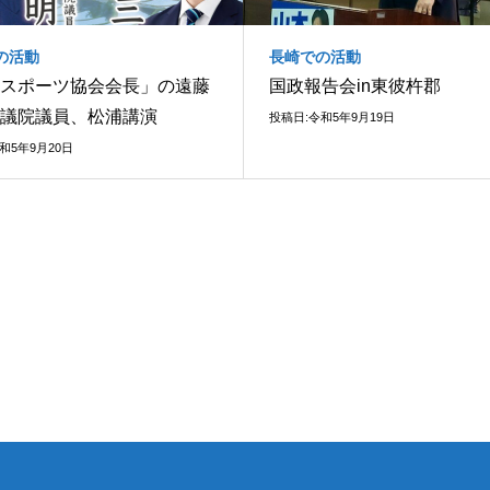
の活動
長崎での活動
スポーツ協会会長」の遠藤
国政報告会in東彼杵郡
議院議員、松浦講演
投稿日:令和5年9月19日
和5年9月20日