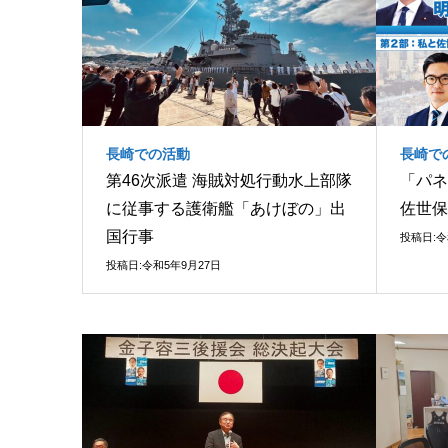
長崎での活動
長崎で
第46次派遣 海賊対処行動水上部隊
「パネ
に従事する護衛艦「あけぼの」出
佐世保
国行事
投稿日:令
投稿日:令和5年9月27日