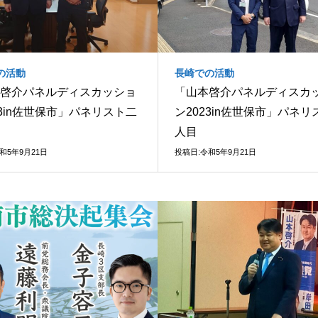
の活動
長崎での活動
啓介パネルディスカッショ
「山本啓介パネルディスカ
23in佐世保市」パネリスト二
ン2023in佐世保市」パネリ
人目
和5年9月21日
投稿日:令和5年9月21日