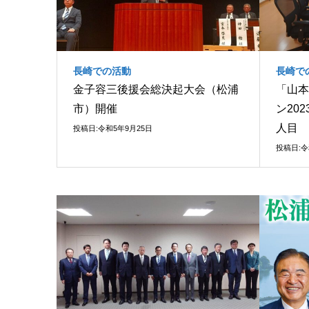
長崎での活動
長崎で
金子容三後援会総決起大会（松浦
「山本
市）開催
ン20
人目
投稿日:令和5年9月25日
投稿日:令