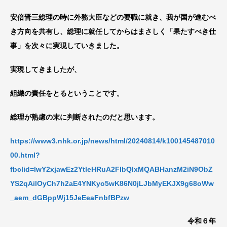
安倍晋三総理の時に外務大臣などの要職に就き、我が国が進むべ
き方向を共有し、総理に就任してからはまさしく「果たすべき仕
事」を次々に実現していきました。
実現してきましたが、
組織の責任をとるということです。
総理が熟慮の末に判断されたのだと思います。
https://www3.nhk.or.jp/news/html/20240814/k100145487010
00.html?
fbclid=IwY2xjawEz2YtleHRuA2FlbQIxMQABHanzM2iN9ObZ
YS2qAilOyCh7h2aE4YNKyo5wK86N0jLJbMyEKJX9g68oWw
_aem_dGBppWj15JeEeaFnbfBPzw
令和６年