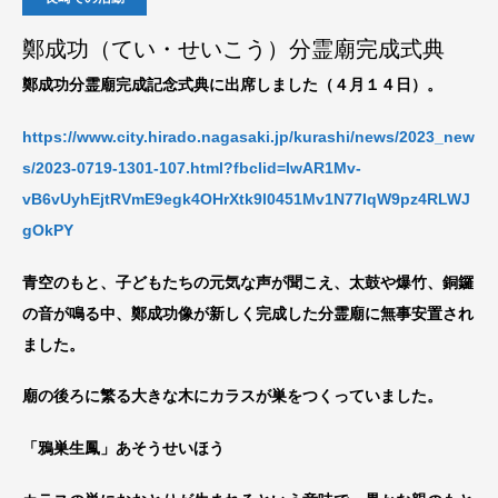
鄭成功（てい・せいこう）分霊廟完成式典
鄭成功分霊廟完成記念式典に出席しました（４月１４日）。
https://www.city.hirado.nagasaki.jp/kurashi/news/2023_new
s/2023-0719-1301-107.html?fbclid=IwAR1Mv-
vB6vUyhEjtRVmE9egk4OHrXtk9l0451Mv1N77IqW9pz4RLWJ
gOkPY
青空のもと、子どもたちの元気な声が聞こえ、太鼓や爆竹、銅鑼
の音が鳴る中、鄭成功像が新しく完成した分霊廟に無事安置され
ました。
廟の後ろに繁る大きな木にカラスが巣をつくっていました。
「鴉巣生鳳」あそうせいほう