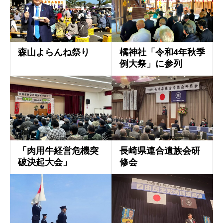
森山よらんね祭り
橘神社「令和4年秋季
例大祭」に参列
「肉用牛経営危機突
長崎県連合遺族会研
破決起大会」
修会