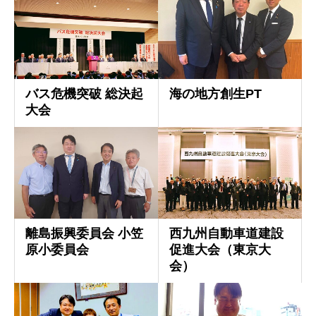
バス危機突破 総決起
海の地方創生PT
大会
離島振興委員会 小笠
西九州自動車道建設
原小委員会
促進大会（東京大
会）