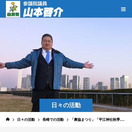
日々の活動
日々の活動
長崎での活動
「農協まつり」「平江神社秋季例大祭」「令和5年度葉たばこ収納祝い」「国道57号森山拡幅開通式典」「長崎県保育研究大会」