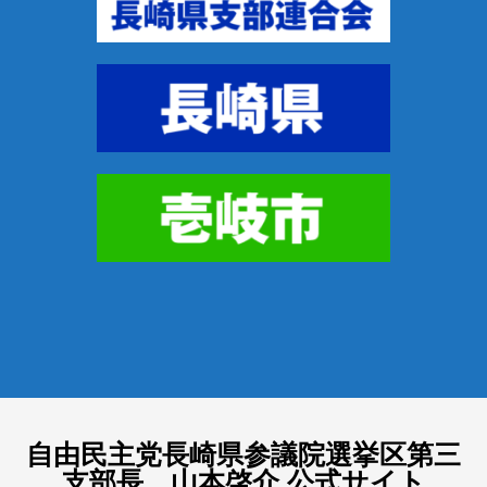
自由民主党長崎県参議院選挙区第三
支部長 山本啓介 公式サイト