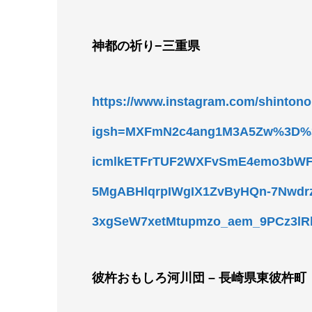
神都の祈り−三重県
https://www.instagram.com/shintono
igsh=MXFmN2c4ang1M3A5Zw%3D%3
icmlkETFrTUF2WXFvSmE4emo3bW
5MgABHlqrpIWgIX1ZvByHQn-7Nwdrz
3xgSeW7xetMtupmzo_aem_9PCz3lR
彼杵おもしろ河川団 – 長崎県東彼杵町