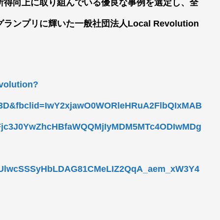
所得向上に取り組んでいる優良な事例を選定し、全
リに輝いた一般社団法人Local Revolution
volution?
D&fbclid=IwY2xjawO0WORleHRuA2FlbQIxMAB
Fjc3J0YwZhcHBfaWQQMjIyMDM5MTc4ODIwMDg
UlwcSSSyHbLDAG81CMeLIZ2QqA_aem_xW3Y4