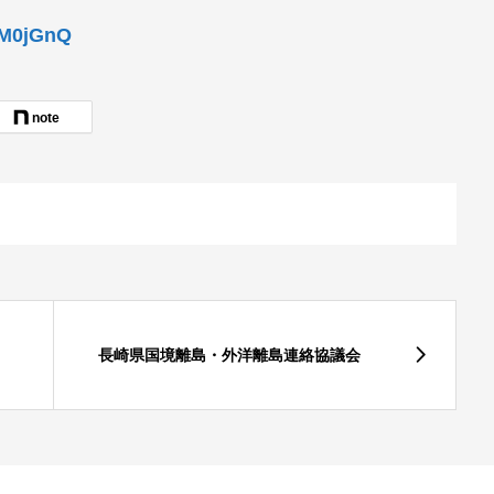
GM0jGnQ
note
長崎県国境離島・外洋離島連絡協議会