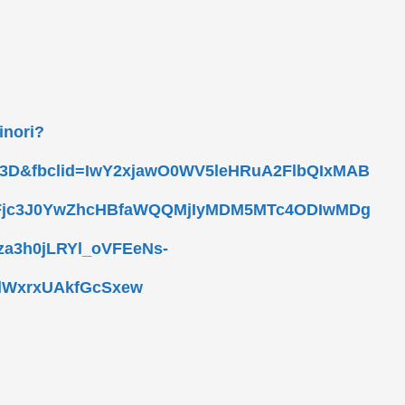
inori?
D&fbclid=IwY2xjawO0WV5leHRuA2FlbQIxMAB
Fjc3J0YwZhcHBfaWQQMjIyMDM5MTc4ODIwMDg
a3h0jLRYl_oVFEeNs-
lWxrxUAkfGcSxew