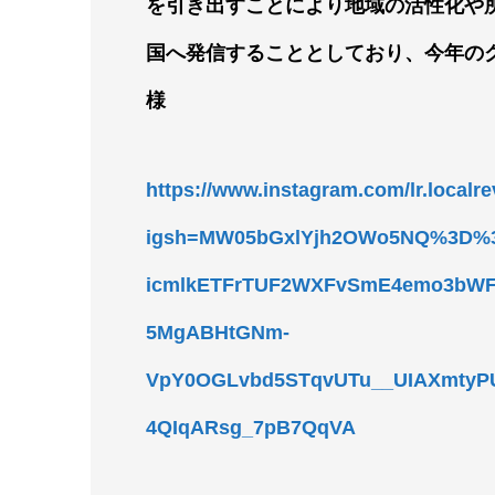
を引き出すことにより地域の活性化や
国へ発信することとしており、今年のグランプ
様
https://www.instagram.com/lr.localre
igsh=MW05bGxlYjh2OWo5NQ%3D%3
icmlkETFrTUF2WXFvSmE4emo3bW
5MgABHtGNm-
VpY0OGLvbd5STqvUTu__UIAXmtyP
4QIqARsg_7pB7QqVA