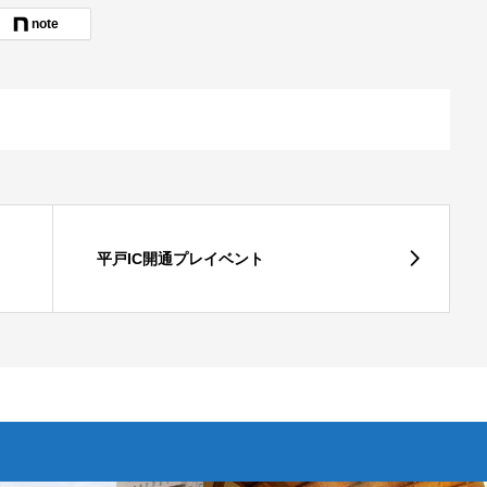
note
平戸IC開通プレイベント