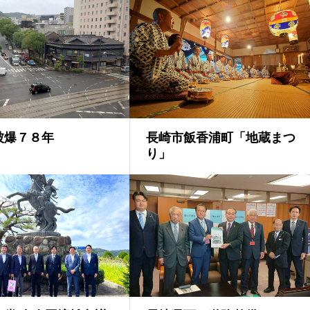
被爆７８年
長崎市飯香浦町「地蔵まつ
り」