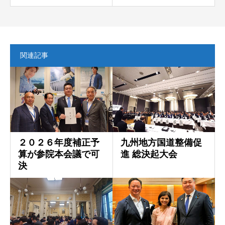
関連記事
２０２６年度補正予
九州地方国道整備促
算が参院本会議で可
進 総決起大会
決