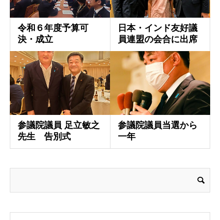
令和６年度予算可
日本・インド友好議
決・成立
員連盟の会合に出席
参議院議員 足立敏之
参議院議員当選から
先生 告別式
一年